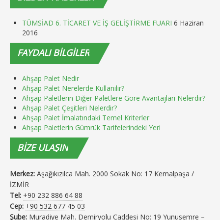
TÜMSİAD 6. TİCARET VE İŞ GELİŞTİRME FUARI
6 Haziran
2016
FAYDALI
BİLGİLER
Ahşap Palet Nedir
Ahşap Palet Nerelerde Kullanılır?
Ahşap Paletlerin Diğer Paletlere Göre Avantajları Nelerdir?
Ahşap Palet Çeşitleri Nelerdir?
Ahşap Palet İmalatındaki Temel Kriterler
Ahşap Paletlerin Gümrük Tarifelerindeki Yeri
BIZE
ULAŞIN
Merkez:
Aşağıkızılca Mah. 2000 Sokak No: 17 Kemalpaşa /
İZMİR
Tel:
+90 232 886 64 88
Cep:
+90 532 677 45 03
Şube:
Muradiye Mah. Demiryolu Caddesi No: 19 Yunusemre –